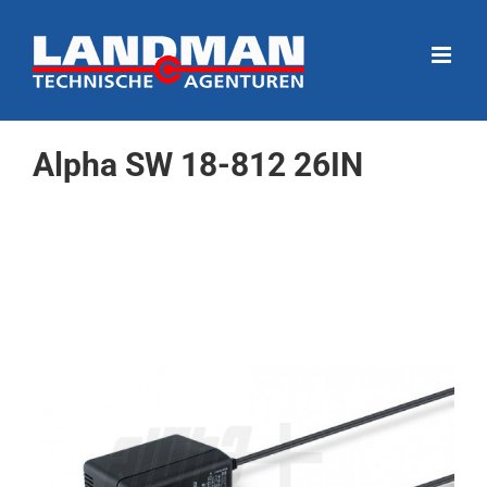
Ga
naar
inhoud
Alpha SW 18-812 26IN