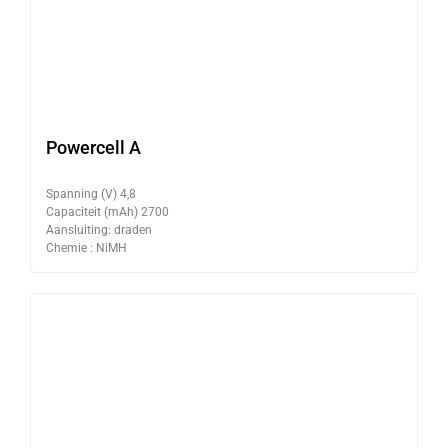
Powercell A
Spanning (V) 4,8
Capaciteit (mAh) 2700
Aansluiting: draden
Chemie : NiMH