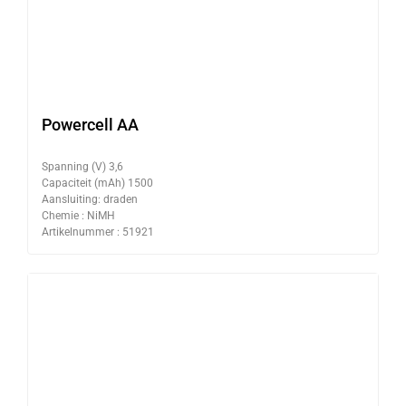
Powercell AA
Spanning (V) 3,6
Capaciteit (mAh) 1500
Aansluiting: draden
Chemie : NiMH
Artikelnummer : 51921