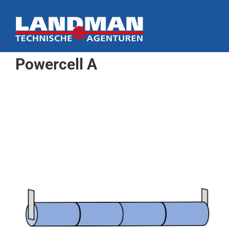
Ga
naar
inhoud
Powercell A