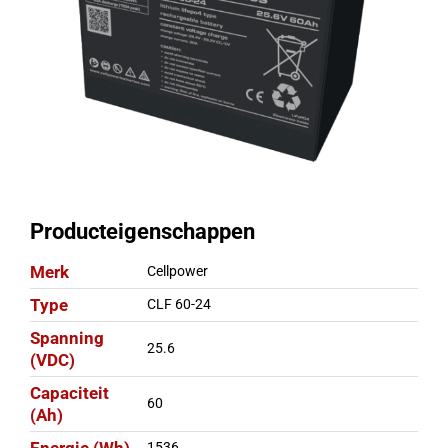
Producteigenschappen
Merk
Cellpower
Type
CLF 60-24
Spanning
25.6
(VDC)
Capaciteit
60
(Ah)
1536