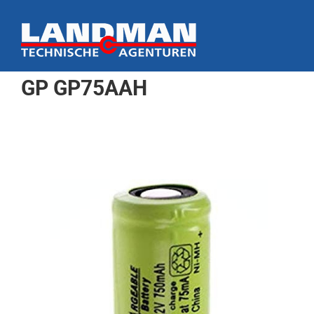
Ga
naar
inhoud
GP GP75AAH