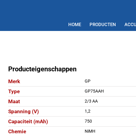
HOME
PRODUCTEN
ACCU
Producteigenschappen
Merk
GP
Type
GP75AAH
Maat
2/3 AA
Spanning (V)
1,2
Capaciteit (mAh)
750
Chemie
NiMH