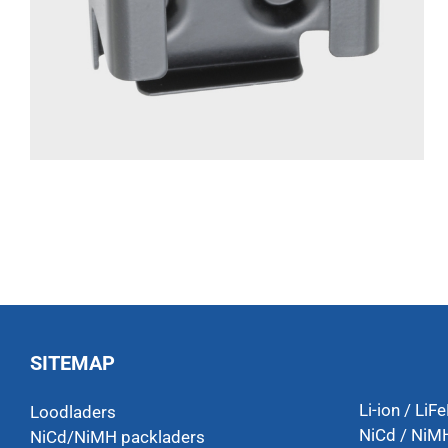
SITEMAP
Li-ion / LiF
Loodladers
NiCd / NiMH
NiCd/NiMH packladers