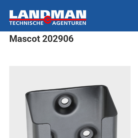
Ga
naar
inhoud
Mascot 202906