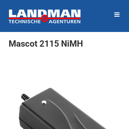
Ga
naar
inhoud
Mascot 2115 NiMH