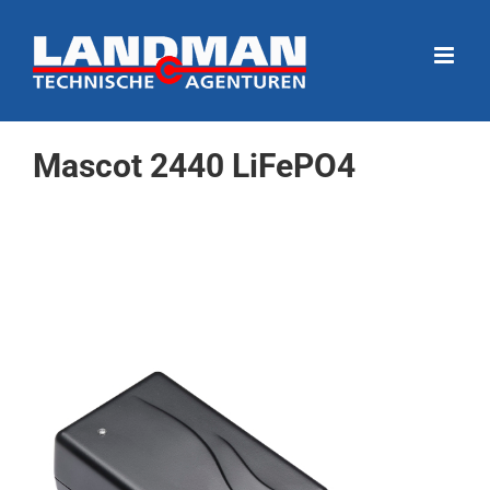
Ga
naar
inhoud
Mascot 2440 LiFePO4