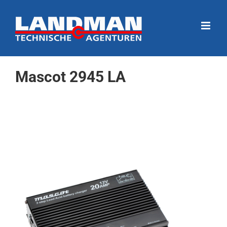
Ga
naar
inhoud
Mascot 2945 LA