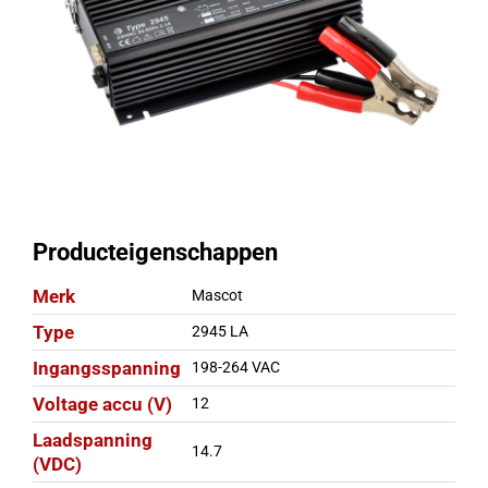
Producteigenschappen
Merk
Mascot
Type
2945 LA
Ingangsspanning
198-264 VAC
Voltage accu (V)
12
Laadspanning
14.7
(VDC)