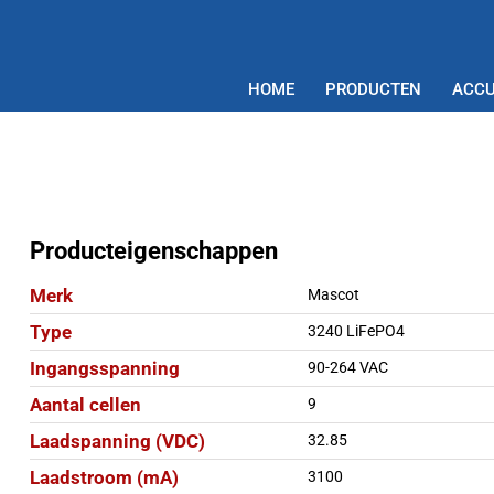
HOME
PRODUCTEN
ACCU
Producteigenschappen
Merk
Mascot
Type
3240 LiFePO4
Ingangsspanning
90-264 VAC
Aantal cellen
9
Laadspanning (VDC)
32.85
Laadstroom (mA)
3100