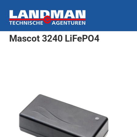
Ga
naar
inhoud
Mascot 3240 LiFePO4