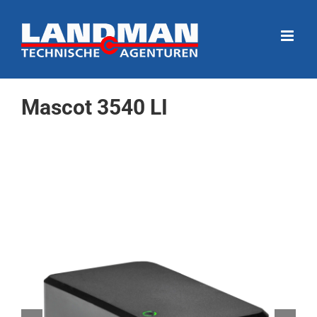
Ga
naar
inhoud
Mascot 3540 LI