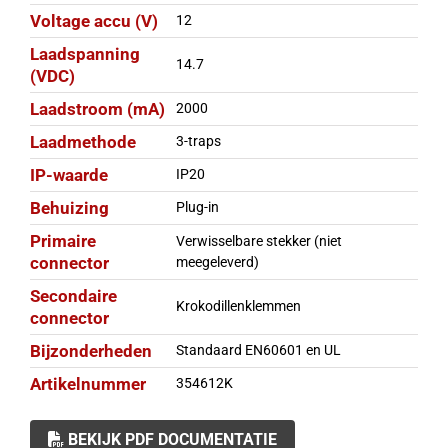
Voltage accu (V)
12
Laadspanning
14.7
(VDC)
Laadstroom (mA)
2000
Laadmethode
3-traps
IP-waarde
IP20
Behuizing
Plug-in
Primaire
Verwisselbare stekker (niet
connector
meegeleverd)
Secondaire
Krokodillenklemmen
connector
Bijzonderheden
Standaard EN60601 en UL
Artikelnummer
354612K
BEKIJK PDF DOCUMENTATIE