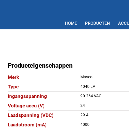
HOME
PRODUCTEN
ACCU
Producteigenschappen
Merk
Mascot
Type
4040 LA
Ingangsspanning
90-264 VAC
Voltage accu (V)
24
Laadspanning (VDC)
29.4
Laadstroom (mA)
4000