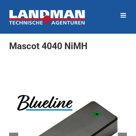
Ga
naar
inhoud
Mascot 4040 NiMH