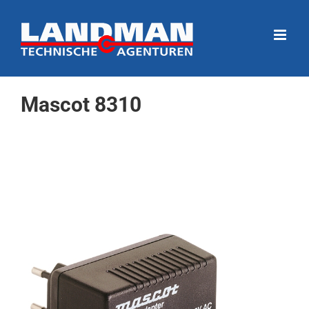
Ga
naar
inhoud
Mascot 8310