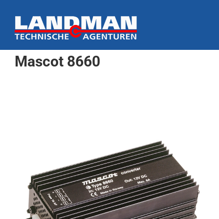
Ga
naar
inhoud
Mascot 8660