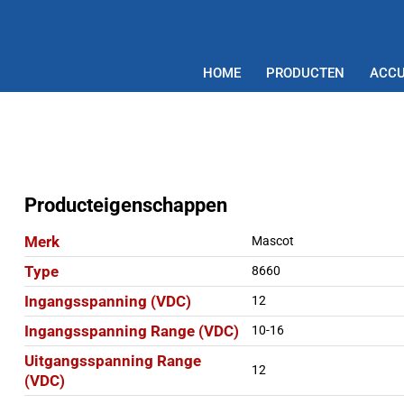
HOME
PRODUCTEN
ACCU
Producteigenschappen
Merk
Mascot
Type
8660
Ingangsspanning (VDC)
12
Ingangsspanning Range (VDC)
10-16
Uitgangsspanning Range
12
(VDC)