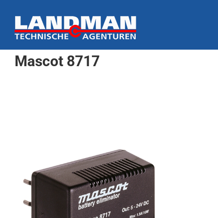
Ga
naar
inhoud
Mascot 8717