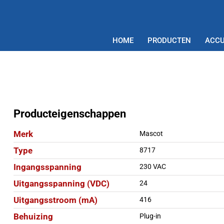
HOME
PRODUCTEN
ACCU
Producteigenschappen
Merk
Mascot
Type
8717
Ingangsspanning
230 VAC
Uitgangsspanning (VDC)
24
Uitgangsstroom (mA)
416
Behuizing
Plug-in