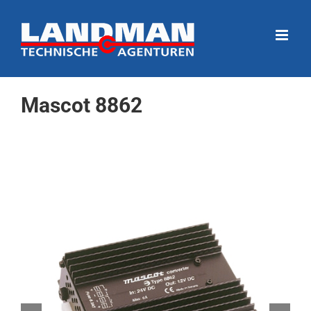
Ga
naar
inhoud
Mascot 8862