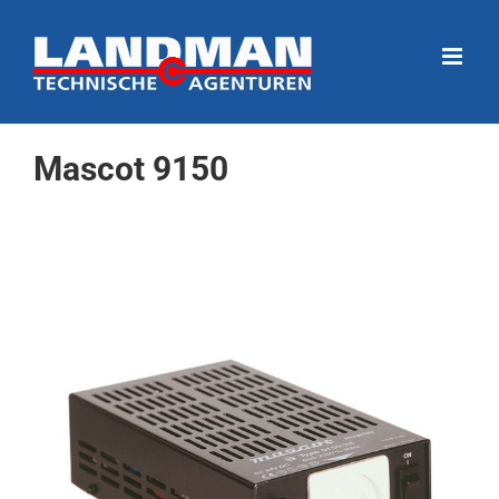
Ga
naar
inhoud
Mascot 9150