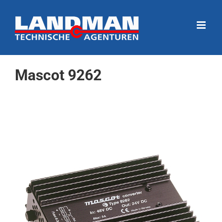
Ga
naar
inhoud
Mascot 9262