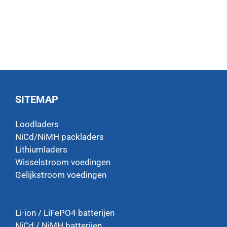
SITEMAP
Loodladers
NiCd/NiMH packladers
Lithiumladers
Wisselstroom voedingen
Gelijkstroom voedingen
Li-ion / LiFePO4 batterijen
NiCd / NiMH batterijen