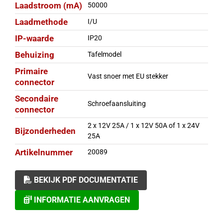
Laadstroom (mA)
50000
Laadmethode
I/U
IP-waarde
IP20
Behuizing
Tafelmodel
Primaire
Vast snoer met EU stekker
connector
Secondaire
Schroefaansluiting
connector
2 x 12V 25A / 1 x 12V 50A of 1 x 24V
Bijzonderheden
25A
Artikelnummer
20089
BEKIJK PDF DOCUMENTATIE
INFORMATIE AANVRAGEN