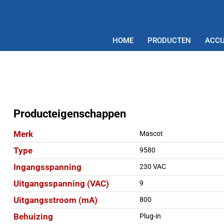
HOME
PRODUCTEN
ACCU
Producteigenschappen
Merk
Mascot
Type
9580
Ingangsspanning
230 VAC
Uitgangsspanning (VAC)
9
Uitgangsstroom (mA)
800
Behuizing
Plug-in