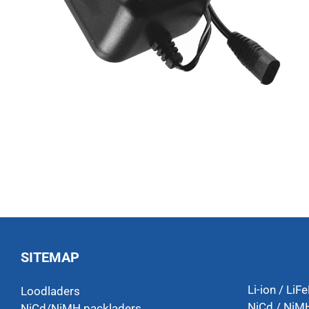
SITEMAP
Li-ion / LiF
Loodladers
NiCd / NiMH
NiCd/NiMH packladers