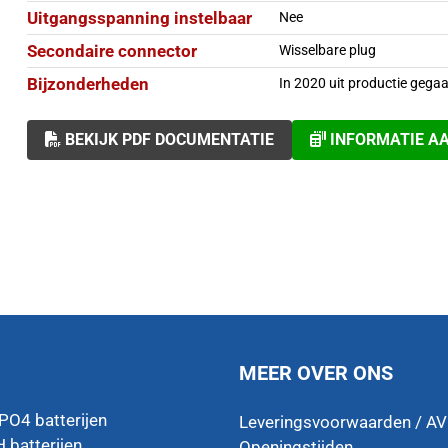
Uitgangsspanning instelbaar
Nee
Secondaire connector
Wisselbare plug
Bijzonderheden
In 2020 uit productie gega
BEKIJK PDF DOCUMENTATIE
INFORMATIE A
MEER OVER ONS
ePO4 batterijen
Leveringsvoorwaarden / A
 batterijen
Openingstijden