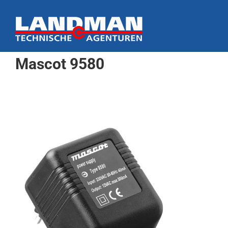
Ga
naar
inhoud
Mascot 9580