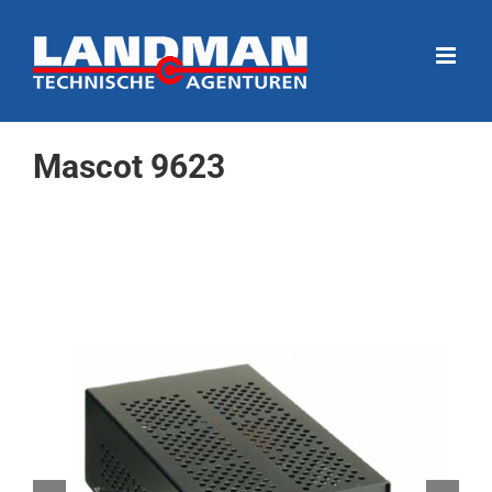
Ga
naar
inhoud
Mascot 9623