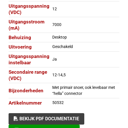
Uitgangsspanning
12
(VDC)
Uitgangsstroom
7000
(mA)
Behuizing
Desktop
Uitvoering
Geschakeld
Uitgangsspanning
Ja
instelbaar
Secondaire range
12-14,5
(VDC)
Met primair snoer, ook levebaar met
Bijzonderheden
“hella” connector
Artikelnummer
50532
BEKIJK PDF DOCUMENTATIE