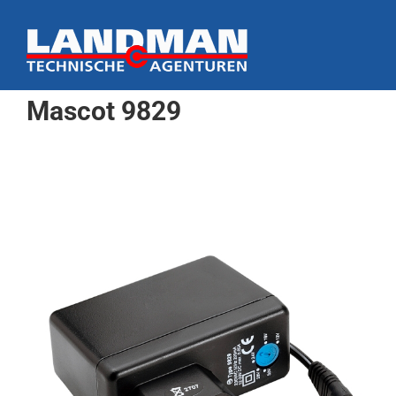
Ga
naar
inhoud
Mascot 9829