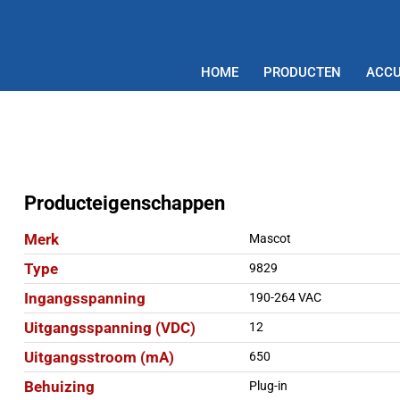
HOME
PRODUCTEN
ACCU
Producteigenschappen
Merk
Mascot
Type
9829
Ingangsspanning
190-264 VAC
Uitgangsspanning (VDC)
12
Uitgangsstroom (mA)
650
Behuizing
Plug-in