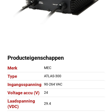
Producteigenschappen
Merk
MEC
Type
ATLAS-300
Ingangsspanning
90-264 VAC
Voltage accu (V)
24
Laadspanning
29.4
(VDC)