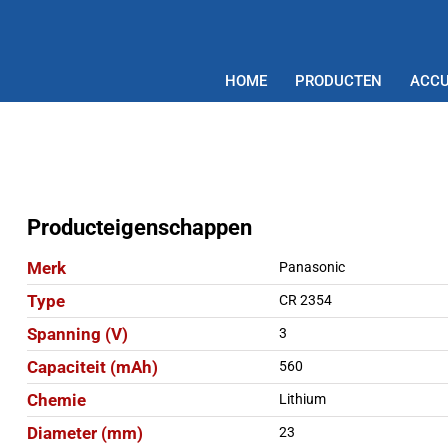
HOME
PRODUCTEN
ACCU
Producteigenschappen
Merk
Panasonic
Type
CR 2354
Spanning (V)
3
Capaciteit (mAh)
560
Chemie
Lithium
Diameter (mm)
23