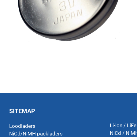
SITEMAP
Li-ion / LiF
Loodladers
NiCd / NiMH
NiCd/NiMH packladers