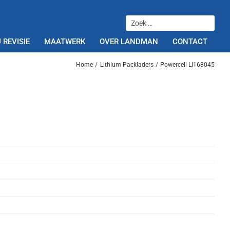
 REVISIE
MAATWERK
OVER LANDMAN
CONTACT
Home
Lithium Packladers
Powercell LI168045