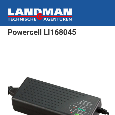
Ga
naar
inhoud
Powercell LI168045