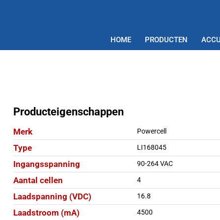
HOME
PRODUCTEN
ACCU
Producteigenschappen
Merk
Powercell
Type
LI168045
Ingangsspanning
90-264 VAC
Aantal cellen
4
Laadspanning (VDC)
16.8
Laadstroom (mA)
4500