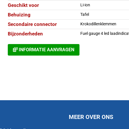
Geschikt voor
Li-ion
Behuizing
Tafel
Secondaire connector
Krokodillenklemmen
Bijzonderheden
Fuel gauge 4 led laadindica
INFORMATIE AANVRAGEN
MEER OVER ONS