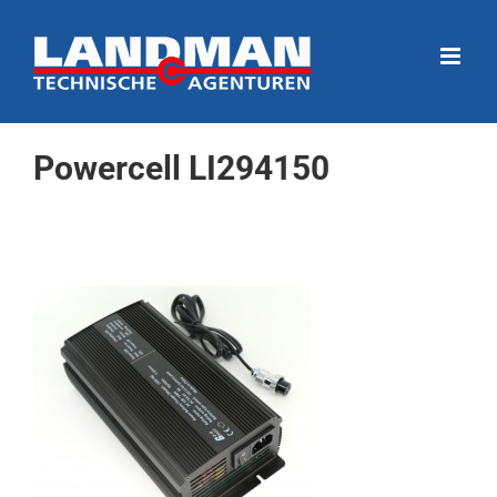
Ga
naar
inhoud
Powercell LI294150