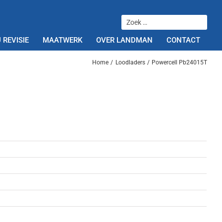
 REVISIE
MAATWERK
OVER LANDMAN
CONTACT
Home
Loodladers
Powercell Pb24015T