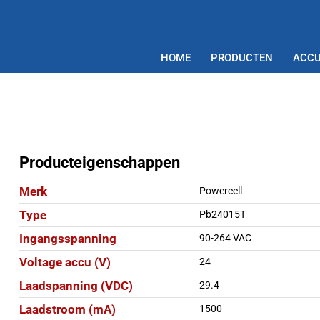
HOME
PRODUCTEN
ACCU
Producteigenschappen
Merk
Powercell
Type
Pb24015T
Ingangsspanning
90-264 VAC
Voltage accu (V)
24
Laadspanning (VDC)
29.4
Laadstroom (mA)
1500