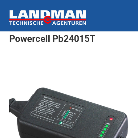
Ga
naar
inhoud
Powercell Pb24015T