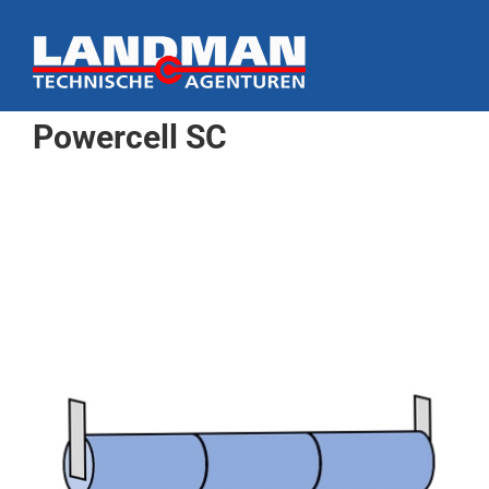
Ga
naar
inhoud
Powercell SC