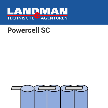
Ga
naar
inhoud
Powercell SC