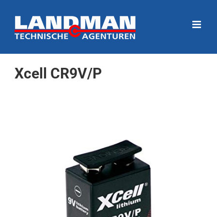
Ga
naar
inhoud
Xcell CR9V/P