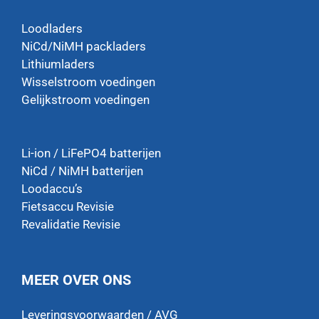
Loodladers
NiCd/NiMH packladers
Lithiumladers
Wisselstroom voedingen
Gelijkstroom voedingen
Li-ion / LiFePO4 batterijen
NiCd / NiMH batterijen
Loodaccu’s
Fietsaccu Revisie
Revalidatie Revisie
MEER OVER ONS
Leveringsvoorwaarden / AVG