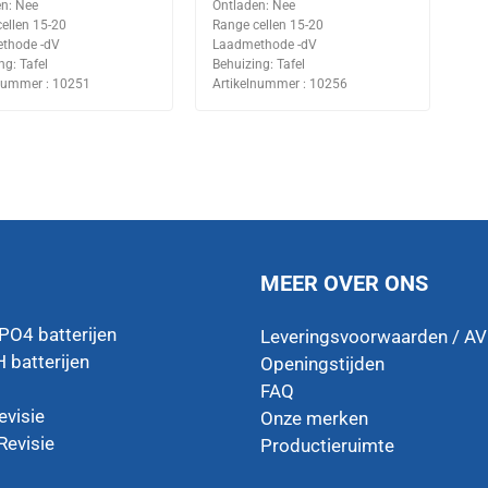
n: Nee
Ontladen: Nee
ellen 15-20
Range cellen 15-20
thode -dV
Laadmethode -dV
ng: Tafel
Behuizing: Tafel
lnummer : 10251
Artikelnummer : 10256
MEER OVER ONS
ePO4 batterijen
Leveringsvoorwaarden / A
 batterijen
Openingstijden
FAQ
evisie
Onze merken
Revisie
Productieruimte