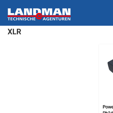
Ga
naar
inhoud
XLR
Powe