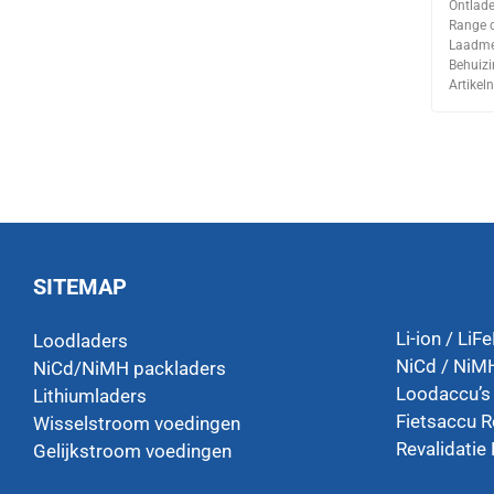
Ontlade
Range c
Laadme
Behuizi
Artike
SITEMAP
Li-ion / LiF
Loodladers
NiCd / NiMH
NiCd/NiMH packladers
Loodaccu’s
Lithiumladers
Fietsaccu R
Wisselstroom voedingen
Revalidatie 
Gelijkstroom voedingen