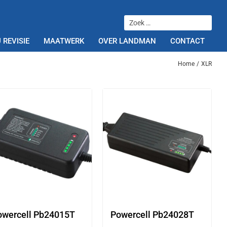
 REVISIE
MAATWERK
OVER LANDMAN
CONTACT
Home
XLR
owercell Pb24015T
Powercell Pb24028T