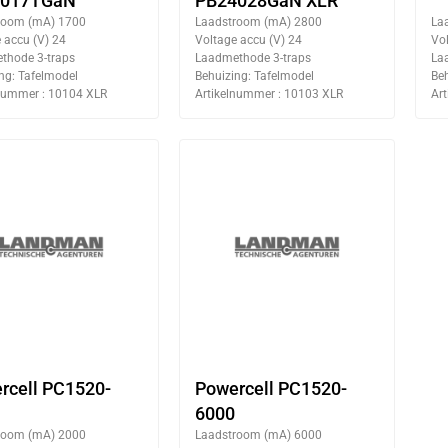
4017TGaN
PB24028GaN XLR
room (mA) 1700
Laadstroom (mA) 2800
La
 accu (V) 24
Voltage accu (V) 24
Vol
thode 3-traps
Laadmethode 3-traps
La
ng: Tafelmodel
Behuizing: Tafelmodel
Beh
lnummer : 10104 XLR
Artikelnummer : 10103 XLR
Ar
rcell PC1520-
Powercell PC1520-
6000
room (mA) 2000
Laadstroom (mA) 6000