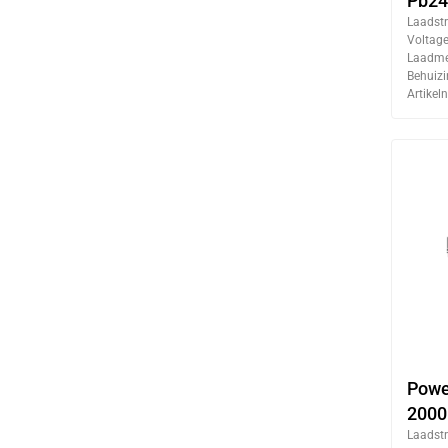
Pb2
Laadst
Voltage
Laadme
Behuizi
Artike
Powe
2000
Laadst