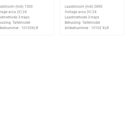
adstroom (mA) 1500
Laadstroom (mA) 2800
tage accu (V) 24
Voltage accu (V) 24
admethode 3-traps
Laadmethode 3-traps
uizing: Tafelmodel
Behuizing: Tafelmodel
tikelnummer : 10105XLR
Artikelnummer : 10102 XLR