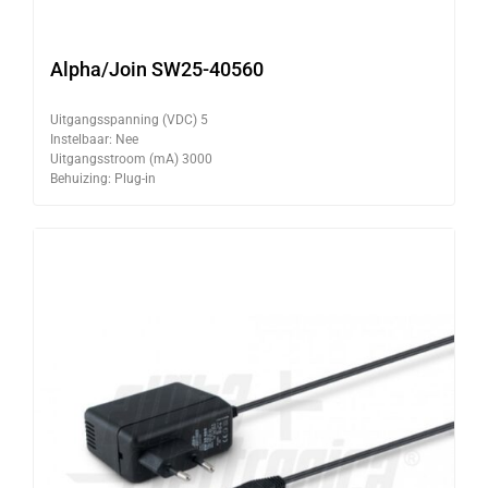
Alpha/Join SW25-40560
Uitgangsspanning (VDC) 5
Instelbaar: Nee
Uitgangsstroom (mA) 3000
Behuizing: Plug-in