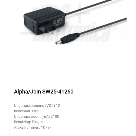
Alpha/Join SW25-41260
Uitgangsspanning (VDC) 12
Instelbaar: Nee
Uitgangsstroom (mA) 2100
Behuizing: Plug-in
Artikelnummer : 10797