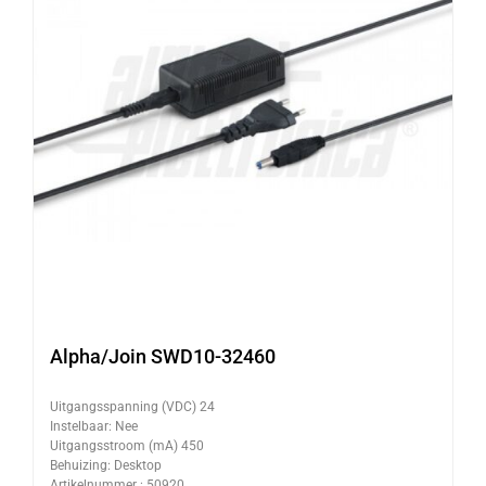
Alpha/Join SWD10-32460
Uitgangsspanning (VDC) 24
Instelbaar: Nee
Uitgangsstroom (mA) 450
Behuizing: Desktop
Artikelnummer : 50920