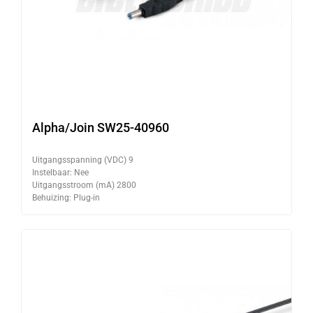
Alpha/Join SW25-40960
Uitgangsspanning (VDC) 9
Instelbaar: Nee
Uitgangsstroom (mA) 2800
Behuizing: Plug-in