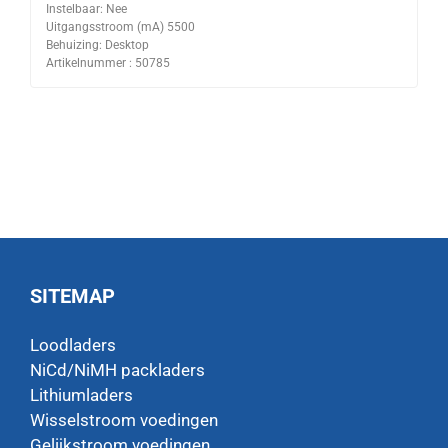
Instelbaar: Nee
Uitgangsstroom (mA) 5500
Behuizing: Desktop
Artikelnummer : 50785
SITEMAP
Loodladers
NiCd/NiMH packladers
Lithiumladers
Wisselstroom voedingen
Gelijkstroom voedingen