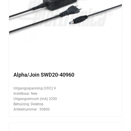
Alpha/Join SWD20-40960
Uitgangsspanning (VDC) 9
Instelbaar: Nee
Uitgangsstroom (mA) 2200
Behuizing: Desktop
Artikelnummer : 50800