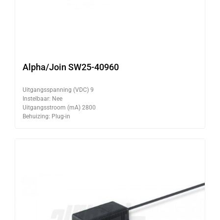
Alpha/Join SW25-40960
Uitgangsspanning (VDC) 9
Instelbaar: Nee
Uitgangsstroom (mA) 2800
Behuizing: Plug-in