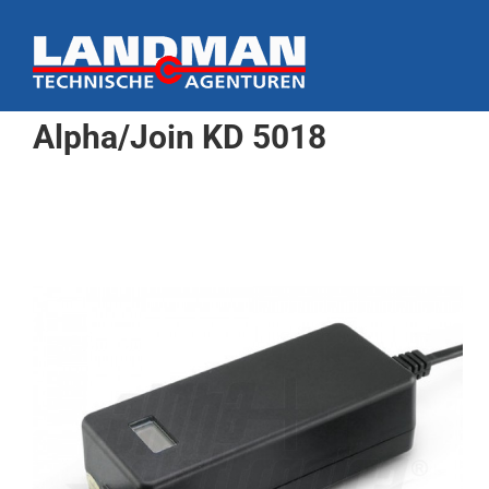
Ga
naar
inhoud
Alpha/Join KD 5018