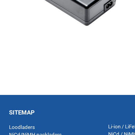
SITEMAP
Li-ion / LiF
Loodladers
NiCd / NiMH
NiCd/NiMH packladers