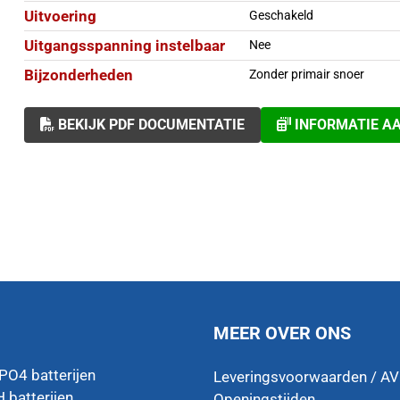
Uitvoering
Geschakeld
Uitgangsspanning instelbaar
Nee
Bijzonderheden
Zonder primair snoer
BEKIJK PDF DOCUMENTATIE
INFORMATIE A
MEER OVER ONS
ePO4 batterijen
Leveringsvoorwaarden / A
 batterijen
Openingstijden