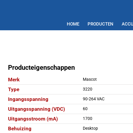
HOME
PRODUCTEN
ACCU
Producteigenschappen
Merk
Mascot
Type
3220
Ingangsspanning
90-264 VAC
Uitgangsspanning (VDC)
60
Uitgangsstroom (mA)
1700
Behuizing
Desktop