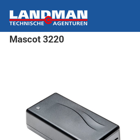
Ga
naar
inhoud
Mascot 3220